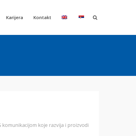
Karijera
Kontakt
G komunikacijom koje razvija i proizvodi