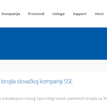
Kompanija
Proizvodi
Usluge
Support
Vesti
rojila slovačkoj kompaniji SSE
 s instalacijom novog tipa integrisanih pametnih brojila sa 3