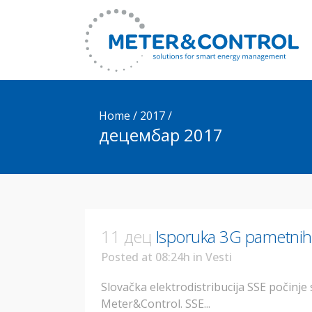
Home
/
2017
/
децембар 2017
11 дец
Isporuka 3G pametnih b
Posted at 08:24h
in
Vesti
Slovačka elektrodistribucija SSE počinje
Meter&Control. SSE...