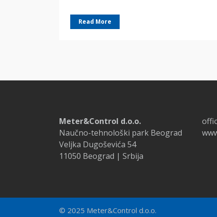
Read More
Meter&Control d.o.o.
off
Naučno-tehnološki park Beograd
www
Veljka Dugoševića 54
11050 Beograd | Srbija
© 2025 Meter&Control d.o.o.