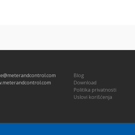
ice@meterandcontrol.com
Blog
.meterandcontrol.com
Download
Politika privatnosti
Uslovi korišćenja