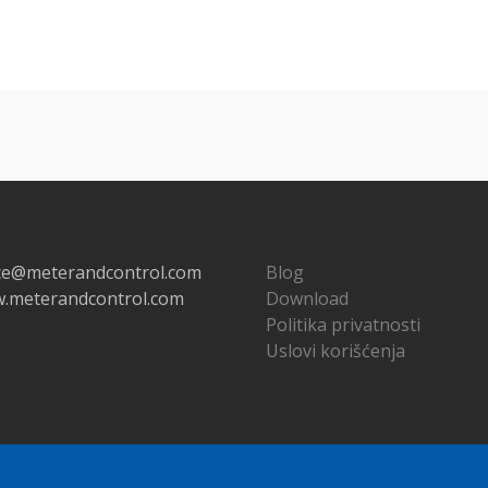
ice@meterandcontrol.com
Blog
.meterandcontrol.com
Download
Politika privatnosti
Uslovi korišćenja