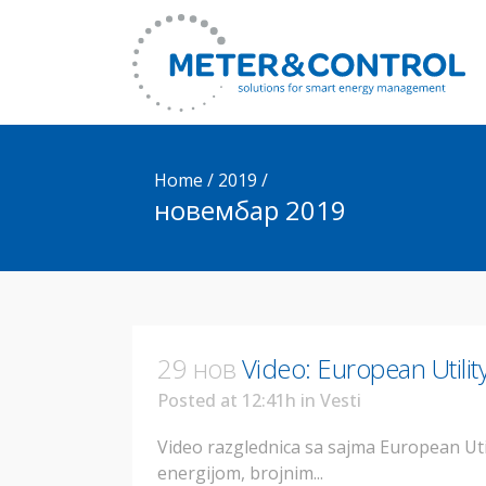
Home
/
2019
/
новембар 2019
29 нов
Video: European Utili
Posted at 12:41h
in
Vesti
Video razglednica sa sajma European Ut
energijom, brojnim...