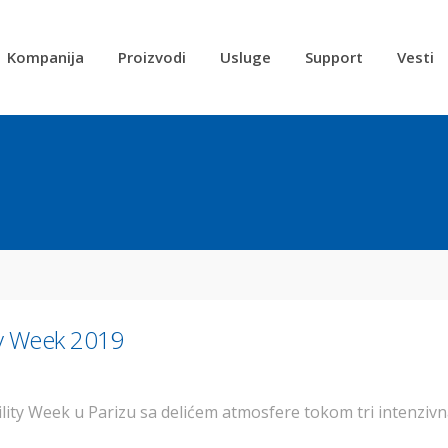
Kompanija
Proizvodi
Usluge
Support
Vesti
ty Week 2019
ility Week u Parizu sa delićem atmosfere tokom tri intenzi