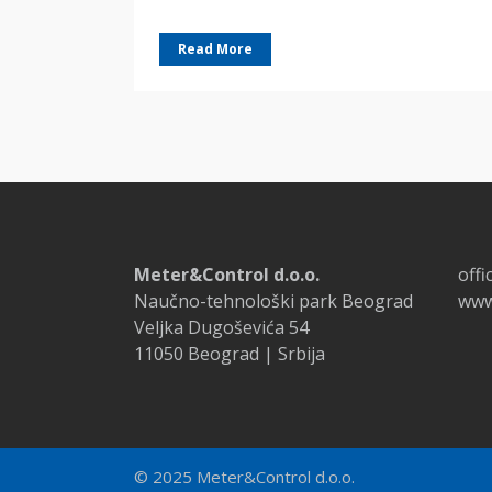
Read More
Meter&Control d.o.o.
off
Naučno-tehnološki park Beograd
www
Veljka Dugoševića 54
11050 Beograd | Srbija
© 2025 Meter&Control d.o.o.