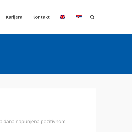
Karijera
Kontakt
vna dana napunjena pozitivnom