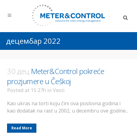
децембар 2022
30 дец
Meter&Control pokreće
prozjumere u Češkoj
Posted at 15:27h
in
Vesti
Kao ukras na torti koju čini ova poslovna godina i
kao dodatak na rast u 2002, u decembru ove godine...
Read More