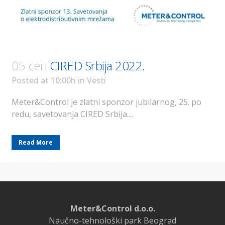
05 сеп
CIRED Srbija 2022.
Posted at 10:00h
in
Vesti
Meter&Control je zlatni sponzor jubilarnog, 25. po
redu, savetovanja CIRED Srbija....
Read More
Meter&Control d.o.o.
Naučno-tehnološki park Beograd