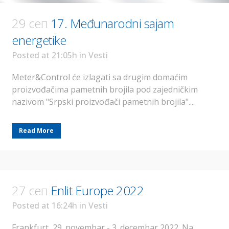
29 сеп
17. Međunarodni sajam
energetike
Posted at 21:05h
in
Vesti
Meter&Control će izlagati sa drugim domaćim
proizvođačima pametnih brojila pod zajedničkim
nazivom "Srpski proizvođači pametnih brojila"....
Read More
27 сеп
Enlit Europe 2022
Posted at 16:24h
in
Vesti
Frankfurt, 29. novembar - 3. decembar 2022. Na