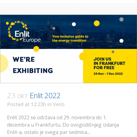
23 окт
Enlit 2022
Posted at 12:23h
in
Vesti
Enlit 2022 se održava od 29. novembra do 1.
decembra u Frankfurtu. Do ovogodišnjeg izdanja
Enlit-a, ostalo je svega par sedmica....