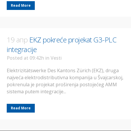
Read More
19 апр
EKZ pokreće projekat G3-PLC
integracije
Posted at 09:42h
in
Vesti
Elektrizitätswerke Des Kantons Zürich (EKZ), druga
najveća elektrodistributivna kompanija u Švajcarskoj,
pokrenula je projekat proširenja postojećeg AMM
sistema putem integracije...
Read More