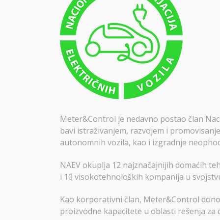
Meter&Control je nedavno postao član Nacion
bavi istraživanjem, razvojem i promovisanjem
autonomnih vozila, kao i izgradnje neophod
NAEV okuplja 12 najznačajnijih domaćih teh
i 10 visokotehnoloških kompanija u svojstv
Kao korporativni član, Meter&Control donos
proizvodne kapacitete u oblasti rešenja za 