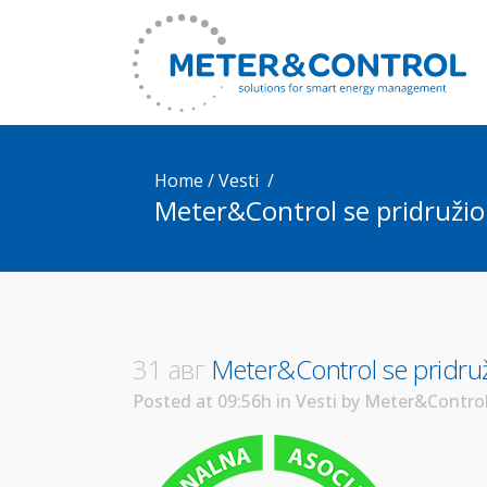
Home
/
Vesti
/
Meter&Control se pridružio 
31 авг
Meter&Control se pridruži
Posted at 09:56h
in
Vesti
by
Meter&Contro