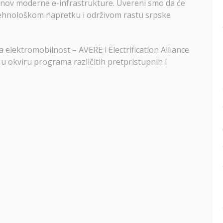
nov moderne e-infrastrukture. Uvereni smo da će
tehnološkom napretku i održivom rastu srpske
a elektromobilnost – AVERE i Electrification Alliance
 okviru programa različitih pretpristupnih i