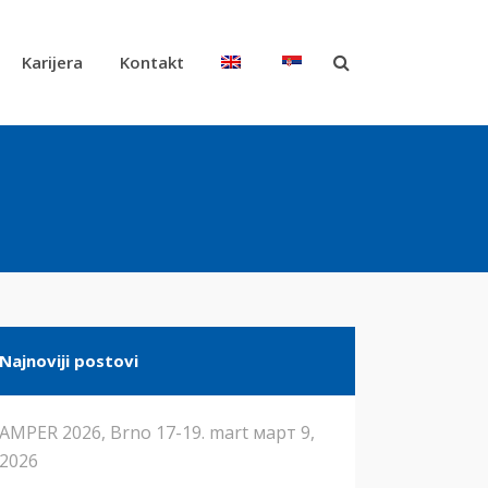
Karijera
Kontakt
Najnoviji postovi
AMPER 2026, Brno 17-19. mart
март 9,
2026