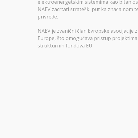
elektroenergetskim sistemima kao bitan os
NAEV zacrtati strateški put ka značajnom 
privrede.
NAEV je zvanični član Evropske asocijacije z
Europe, što omogućava pristup projektima u
strukturnih fondova EU.