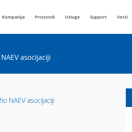
Kompanija
Proizvodi
Usluge
Support
Vesti
NAEV asocijaciji
o NAEV asocijaciji
l