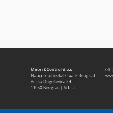
Meter&Control d.o.o.
off
Naučno-tehnološki park Beograd
www
Veljka Dugoševića 54
11050 Beograd | Srbija