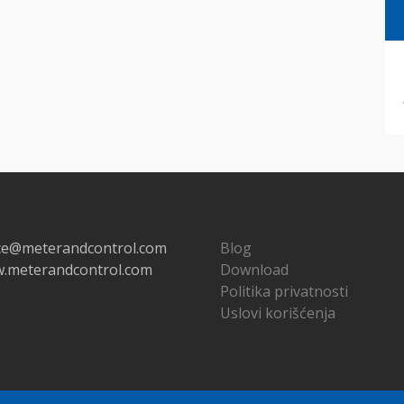
ice@meterandcontrol.com
Blog
.meterandcontrol.com
Download
Politika privatnosti
Uslovi korišćenja