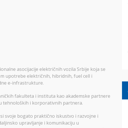
alne asocijacije električnih vozila Srbije koja se
 upotrebe električnih, hibridnih, fuel cell i
ne e-infrastrukture.
ničkih fakulteta i instituta kao akademske partnere
u tehnoloških i korporativnih partnera.
i svoje bogato praktično iskustvo i razvojne i
daljinsko upravljanje i komunikaciju u